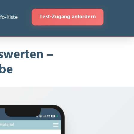
Test-Zugang anfordern
nfo-Kiste
swerten –
ebe