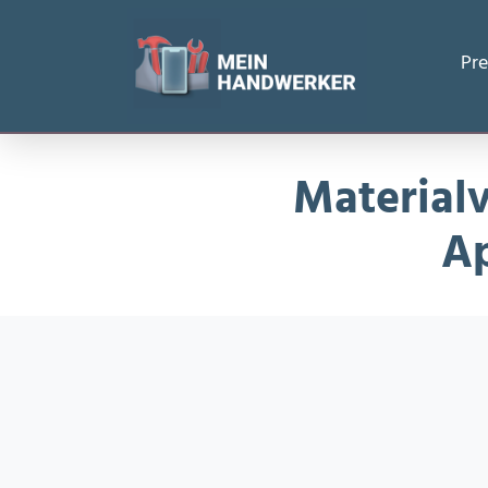
Startseite
/
Materialverbrauch erfassen & auswerten – Ap
Pre
Material
Ap