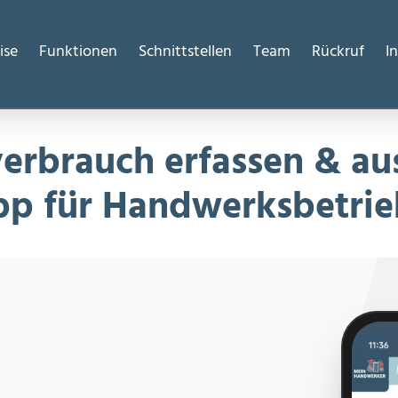
p für Handwerksbetriebe
ise
Funktionen
Schnittstellen
Team
Rückruf
I
verbrauch erfassen & au
p für Handwerksbetri