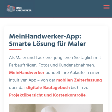
Startseite
/
App für Maler: Digitales Bautagebuch, Zeiterfassung, u.v.m.
Tog
MeinHandwerker-App:
Smarte Lösung für Maler
Als Maler und Lackierer jonglieren Sie täglich mit
Farbaufträgen, Fotos und Kundenabnahmen.
MeinHandwerker
bündelt Ihre Abläufe in einer
intuitiven App – von der
mobilen Zeiterfassung
über das
digitale Bautagebuch
bis hin zur
Projektübersicht und Kostenkontrolle
.