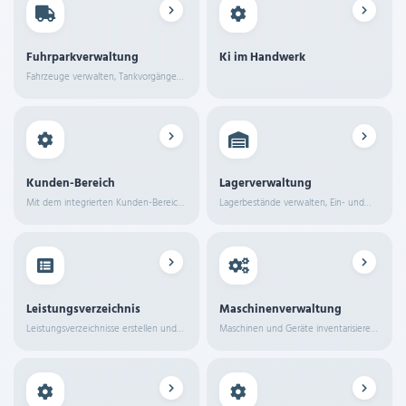
Fuhrparkverwaltung
Ki im Handwerk
Fahrzeuge verwalten, Tankvorgänge
und Kilometer erfassen,
Wartungstermine im Blick behalten.
Kunden-Bereich
Lagerverwaltung
Mit dem integrierten Kunden-Bereich
Lagerbestände verwalten, Ein- und
erhalten Ihre Auftraggeber einen
Ausgänge dokumentieren und
eigenen App-Login.
Mindestbestände überwachen.
Leistungsverzeichnis
Maschinenverwaltung
Leistungsverzeichnisse erstellen und
Maschinen und Geräte inventarisieren,
verwalten für strukturierte Angebote
Einsätze planen und Wartungen
und Aufträge.
dokumentieren.