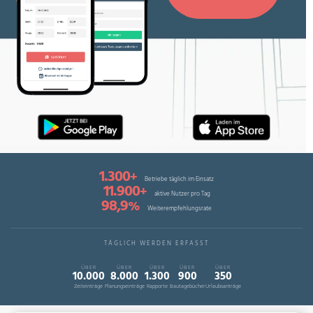
1.300
+
Betriebe täglich im Einsatz
11.900
+
aktive Nutzer pro Tag
98,9
%
Weiterempfehlungsrate
TÄGLICH WERDEN ERFASST
ÜBER
ÜBER
ÜBER
ÜBER
ÜBER
10.000
8.000
1.300
900
350
Zeiteinträge
Planungseinträge
Rapporte
Bautagebücher
Urlaubsanträge