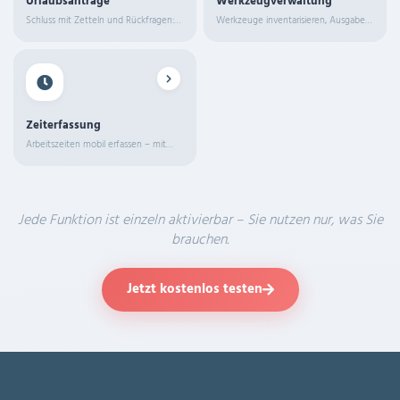
Urlaubsanträge
Werkzeugverwaltung
Schluss mit Zetteln und Rückfragen:
Werkzeuge inventarisieren, Ausgaben
Ihre Mitarbeiter stellen Urlaubsanträge
tracken und immer wissen wo
direkt per App. Sie sehen den Antrag
welches Werkzeug ist.
sofort im Verwaltungssystem und
genehmigen oder lehnen ihn mit
einem Klick ab.
Zeiterfassung
Arbeitszeiten mobil erfassen – mit
GPS-Stempel, Pausenzeiten und
automatischer Übertragung ins
Verwaltungssystem.
Jede Funktion ist einzeln aktivierbar – Sie nutzen nur, was Sie
brauchen.
Jetzt kostenlos testen