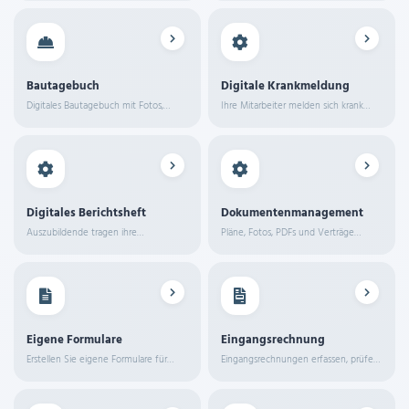
automatisch.
Bautagebuch
Digitale Krankmeldung
Digitales Bautagebuch mit Fotos,
Ihre Mitarbeiter melden sich krank
Wetter und Tagesberichten – direkt
direkt über die App – mit Datum, Foto
auf der Baustelle erfasst.
der AU-Bescheinigung und
Kommentar.
Digitales Berichtsheft
Dokumentenmanagement
Auszubildende tragen ihre
Pläne, Fotos, PDFs und Verträge
Wochenberichte direkt in der App ein.
landen direkt am richtigen Projekt.
Ausbilder prüfen, kommentieren und
unterschreiben digital.
Eigene Formulare
Eingangsrechnung
Erstellen Sie eigene Formulare für
Eingangsrechnungen erfassen, prüfen
individuelle Anforderungen Ihres
und freigeben – alles digital.
Betriebs.