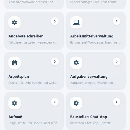
Abnahmeprotokolle erstellen und
Kundenanfragen und Leads zentral
direkt vom Kunden digital
verwalten – vom Erstkontakt bis zum
unterschreiben lassen.
Auftrag.
Angebote schreiben
Arbeitsmittelverwaltung
Kalkulieren, gestalten, versenden –
Büromaterial, Werkzeuge, Maschinen
und den Auftrag direkt online
und Fahrzeugausstattung zentral
bestätigen lassen. Alles in einem
erfassen, zuweisen und überwachen
System, ohne Umwege über Excel
oder Word.
Arbeitsplan
Aufgabenverwaltung
Erstellen Sie Arbeitspläne und weisen
Aufgaben anlegen, Mitarbeitern
Sie Mitarbeiter den passenden
zuweisen und den Status in Echtzeit
Projekten und Baustellen zu.
verfolgen – vom Büro aus und direkt
auf der Baustelle.
Aufmaß
Baustellen-Chat-App
Länge, Breite und Höhe einmal in der
Baustellen-Chat-App – direkte
App eingeben – der Rest läuft
Kommunikation auf der Baustelle