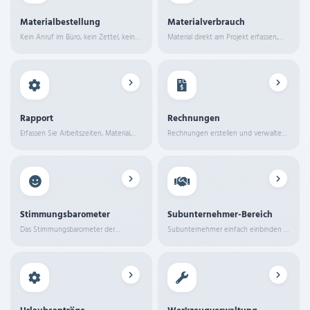
Materialbestellung
Materialverbrauch
Kein Anruf im Büro, kein Zettel, kein
Material direkt am Projekt erfassen,
Vergessen: Ihre Mitarbeiter erfassen
Mengen auswerten und Kosten im
Materialbestellungen per App, laden
Blick behalten.
Fotos hoch und schicken die
Bestellung mit einem Tippen ab. Das
Büro sieht alles sofort.
Rapport
Rechnungen
Erfassen Sie Arbeitszeiten, Material,
Rechnungen erstellen und verwalten
Maschinen und Unterschriften mobil
– basierend auf erfassten Zeiten und
vor Ort.
Material.
Stimmungsbarometer
Subunternehmer-Bereich
Das Stimmungsbarometer der
Subunternehmer einfach einbinden –
MeinHandwerker-App liefert dir
mit eigenem App-Login
täglich ein ehrliches Stimmungsbild
deines Teams.